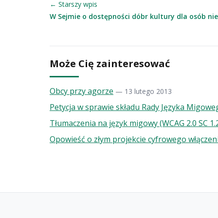
← Starszy wpis
W Sejmie o dostępności dóbr kultury dla osób n
Może Cię zainteresować
Obcy przy agorze
— 13 lutego 2013
Petycja w sprawie składu Rady Języka Migowe
Tłumaczenia na język migowy (WCAG 2.0 SC 1.
Opowieść o złym projekcie cyfrowego włącze