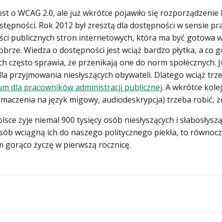
t o WCAG 2.0, ale już wkrótce pojawiło się rozporządzenie
tępności. Rok 2012 był zresztą dla dostępności w sensie p
ci publicznych stron internetowych, która ma być gotowa w
obrze. Wiedza o dostępności jest wciąż bardzo płytka, a co go
h często sprawia, że przenikają one do norm społecznych. Ju
la przyjmowania niesłyszących obywateli. Dlatego wciąż trz
m dla pracowników administracji publicznej
. A wkrótce kol
łumaczenia na język migowy, audiodeskrypcja) trzeba robić, 
lsce żyje niemal 900 tysięcy osób niesłyszących i słabosłys
sób wciągną ich do naszego politycznego piekła, to równocześ
im gorąco życzę w pierwszą rocznicę.