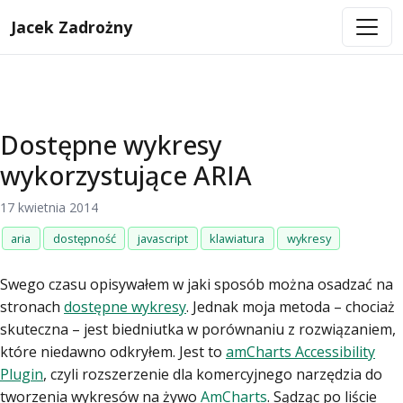
Jacek Zadrożny
Dostępne wykresy
wykorzystujące ARIA
17 kwietnia 2014
aria
dostępność
javascript
klawiatura
wykresy
Swego czasu opisywałem w jaki sposób można osadzać na
stronach
dostępne wykresy
. Jednak moja metoda – chociaż
skuteczna – jest biedniutka w porównaniu z rozwiązaniem,
które niedawno odkryłem. Jest to
amCharts Accessibility
Plugin
, czyli rozszerzenie dla komercyjnego narzędzia do
tworzenia wykresów na żywo
AmCharts
. Sądząc po liście