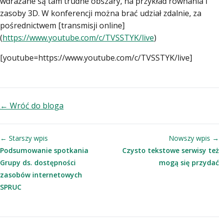
wdrażane są tam trudne obszary, na przykład równania i
zasoby 3D. W konferencji można brać udział zdalnie, za
pośrednictwem [transmisji online]
(
https://www.youtube.com/c/TVSSTYK/live
)
[youtube=https://www.youtube.com/c/TVSSTYK/live]
← Wróć do bloga
← Starszy wpis
Nowszy wpis →
Podsumowanie spotkania
Czysto tekstowe serwisy też
Grupy ds. dostępności
mogą się przydać
zasobów internetowych
SPRUC