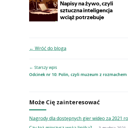
← Wróć do bloga
← Starszy wpis
Odcinek nr 10: Polin, czyli muzeum z rozmachem
Może Cię zainteresować
Nagrody dla dostępnych gier wideo za 2021 r
Czy też mierzysz węża linijką?
— 3 grudnia 2021