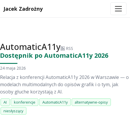
Jacek Zadrożny
AutomaticA11y
RSS
Dostępnik po AutomaticA11y 2026
24 maja 2026
Relacja z konferencji AutomaticA11y 2026 w Warszawie — o
modelach multimodalnych do opisów grafik i o tym, jak
osoby głuche korzystają z AI.
AI
konferencje
AutomaticA11y
alternatywne-opisy
niesłyszący