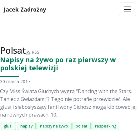
Jacek Zadrożny
Polsat
RSS
Napisy na żywo po raz pierwszy w
polskiej telewizji
30 marca 2017
Czy Miss Świata Głuchych wygra “Dancing with the Stars.
Taniec z Gwiazdami”? Tego nie potrafię przewidzieć. Ale
głusi i słabosłyszący fani Iwony Cichosz mogą kibicować jej
na równych prawach. 10…
głusi
napisy
napisy na żywo
polsat
respeaking